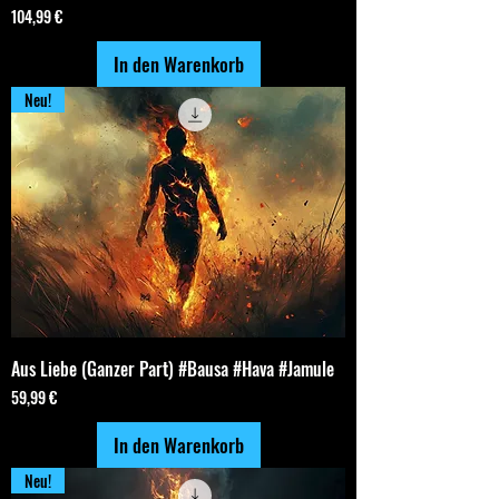
Preis
104,99 €
In den Warenkorb
Neu!
Aus Liebe (Ganzer Part) #Bausa #Hava #Jamule
Preis
59,99 €
In den Warenkorb
Neu!