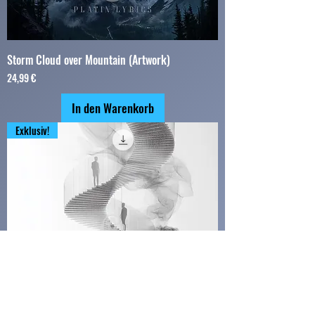
Storm Cloud over Mountain (Artwork)
Preis
24,99 €
In den Warenkorb
Exklusiv!
Spiral Staircase (Artwork)