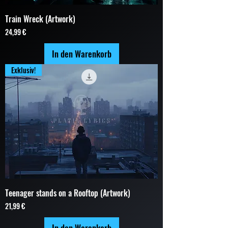
Train Wreck (Artwork)
Preis
24,99 €
In den Warenkorb
Exklusiv!
Teenager stands on a Rooftop (Artwork)
Preis
21,99 €
In den Warenkorb