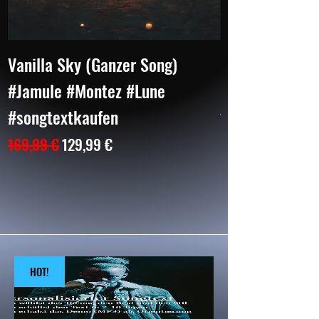
Vanilla Sky (Ganzer Song)
BAD (2 Parts)
#Jamule #Montez #Lune
#CapitalBra #
#songtextkaufen
Preis
104,99 €
Standardpreis
Sale-Preis
169,99 €
129,99 €
HOT!