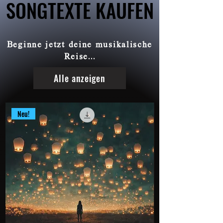
SONGTEXTE KAUFEN
SONGTEXTE KAUFEN
Beginne jetzt deine musikalische
Reise...
Alle anzeigen
Neu!