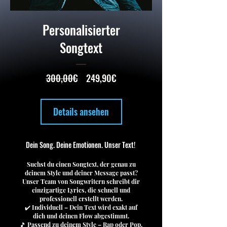
Personalisierter
Songtext
Standardpreis
Sale-
300,00€
249,90€
Preis
Details ansehen
Dein Song. Deine Emotionen. Unser Text!
Suchst du einen Songtext, der genau zu
deinem Style und deiner Message passt?
Unser Team von Songwritern schreibt dir
einzigartige Lyrics, die schnell und
professionell erstellt werden.
✔️ Individuell – Dein Text wird exakt auf
dich und deinen Flow abgestimmt.
🎵 Passend zu deinem Style – Rap oder Pop,