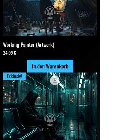
Working Painter (Artwork)
Preis
24,99 €
In den Warenkorb
Exklusiv!