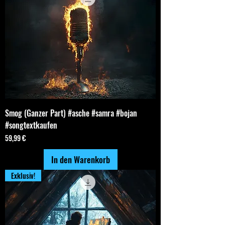
Smog (Ganzer Part) #asche #samra #bojan
#songtextkaufen
Preis
59,99 €
In den Warenkorb
Exklusiv!