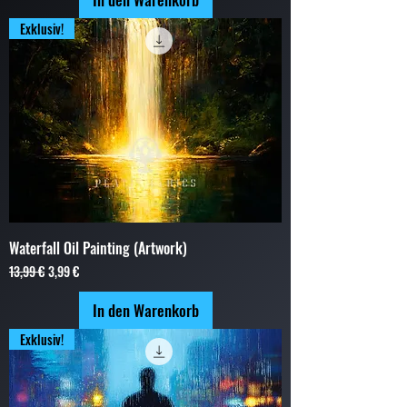
Exklusiv!
Waterfall Oil Painting (Artwork)
Standardpreis
Sale-Preis
13,99 €
3,99 €
In den Warenkorb
Exklusiv!