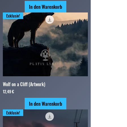
In den Warenkorb
Exklusiv!
Wolf on a Cliff (Artwork)
Preis
12,49 €
In den Warenkorb
Exklusiv!