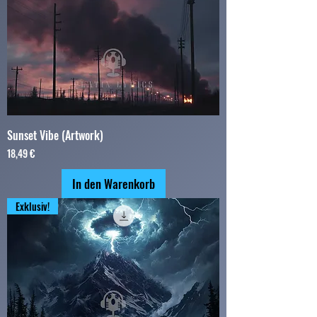
Sunset Vibe (Artwork)
Preis
18,49 €
In den Warenkorb
Exklusiv!