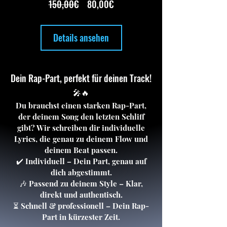
Standardpreis
Sale-
150,00€
80,00€
Preis
Details ansehen
Dein Rap-Part, perfekt für deinen Track!
🎤🔥
Du brauchst einen starken Rap-Part,
der deinem Song den letzten Schliff
gibt? Wir schreiben dir individuelle
Lyrics, die genau zu deinem Flow und
deinem Beat passen.
✔️ Individuell – Dein Part, genau auf
dich abgestimmt.
🎶 Passend zu deinem Style – Klar,
direkt und authentisch.
⏳ Schnell & professionell – Dein Rap-
Part in kürzester Zeit.