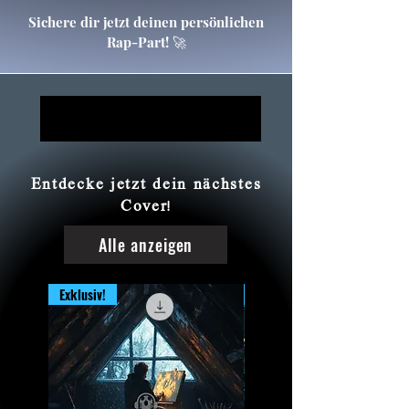
Sichere dir jetzt deinen persönlichen
Rap-Part! 🚀
COVER SHOP
COVER SHOP
Entdecke jetzt dein nächstes
Cover!
Alle anzeigen
Exklusiv!
Exklusiv!