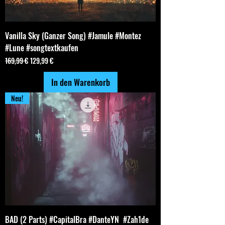
Vanilla Sky (Ganzer Song) #Jamule #Montez
#Lune #songtextkaufen
Standardpreis
Sale-Preis
169,99 €
129,99 €
In den Warenkorb
Neu!
BAD (2 Parts) #CapitalBra #DanteYN #Zah1de