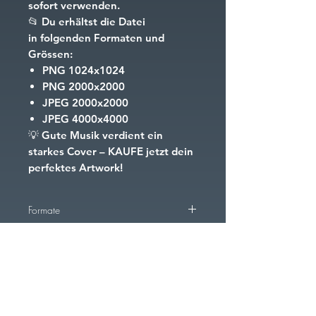
sofort verwenden.
📂
Du erhältst die Datei
in folgenden Formaten und
Grössen:
PNG
1024x1024
PNG
2000x2000
JPEG
2000x2000
JPEG
4000x4000
💡
Gute Musik verdient ein
starkes Cover – KAUFE jetzt dein
perfektes Artwork!
Formate
PNG
1024x1024
PNG
2000x2000
PNG
4000x4000
FAQ
Downloads & Rückgaben
AGB
Cookies
Impressum
JPEG
2000x2000
JPEG
4000x4000