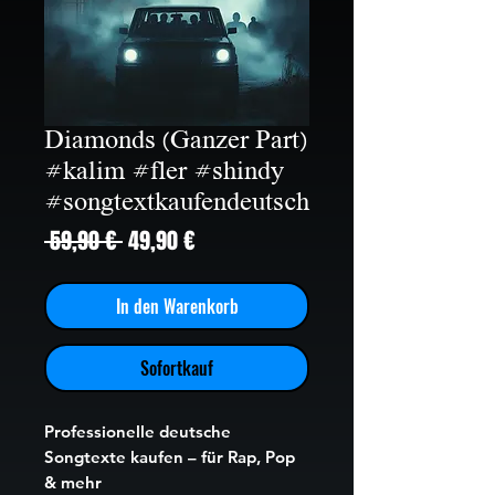
Diamonds (Ganzer Part)
#kalim #fler #shindy
#songtextkaufendeutsch
Standardpreis
Sale-
 59,90 € 
49,90 €
Preis
In den Warenkorb
Sofortkauf
Professionelle deutsche
Songtexte kaufen – für Rap, Pop
& mehr