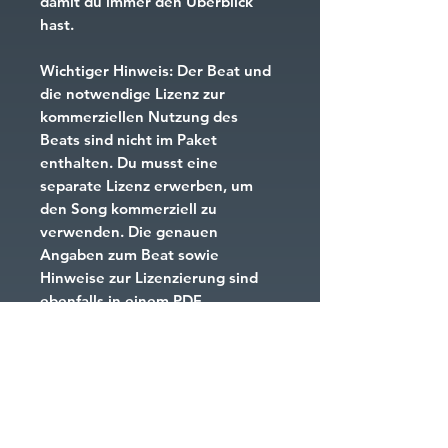
damit du immer den Überblick
hast.
Wichtiger Hinweis: Der Beat und
die notwendige Lizenz zur
kommerziellen Nutzung des
Beats sind nicht im Paket
enthalten. Du musst eine
separate Lizenz erwerben, um
den Song kommerziell zu
verwenden. Die genauen
Angaben zum Beat sowie
Hinweise zur Lizenzierung sind
ebenfalls in einem PDF-
Dokument enthalten, das du mit
deinem Paket erhältst.
Formate
PNG – 1024x1024