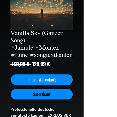
Vanilla Sky (Ganzer
Song)
#Jamule #Montez
#Lune #songtextkaufen
Standardpreis
Sale-
 169,99 € 
129,99 €
Preis
In den Warenkorb
Sofortkauf
Professionelle deutsche
Songtexte kaufen – EXKLUSIVER