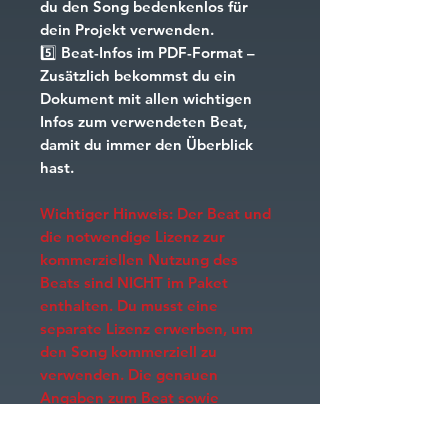
du den Song bedenkenlos für
dein Projekt verwenden.
5️⃣
Beat-Infos im PDF-Format
–
Zusätzlich bekommst du ein
Dokument mit allen wichtigen
Infos zum verwendeten Beat,
damit du immer den Überblick
hast.
Wichtiger Hinweis: Der Beat und
die notwendige Lizenz zur
kommerziellen Nutzung des
Beats sind NICHT im Paket
enthalten. Du musst eine
separate Lizenz erwerben, um
den Song kommerziell zu
verwenden. Die genauen
Angaben zum Beat sowie
Hinweise zur Lizenzierung sind
ebenfalls in einem PDF-