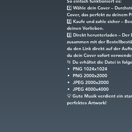
So einfach funktioniert es:
1️⃣
Wähle dein Cover
– Durchst
Cover, das perfekt zu deinem Pr
2️⃣
Kaufe und zahle sicher
– Beq
deinen Vorlieben.
3️⃣
Direkt herunterladen
– Der 
zusammen mit der Bestellbestät
du den Link direkt auf der Auf
du dein Cover sofort verwende
📂
Du erhältst die Datei in fo
PNG
1024x1024
PNG
2000x2000
JPEG
2000x2000
JPEG
4000x4000
💡
Gute Musik verdient ein sta
perfektes Artwork!