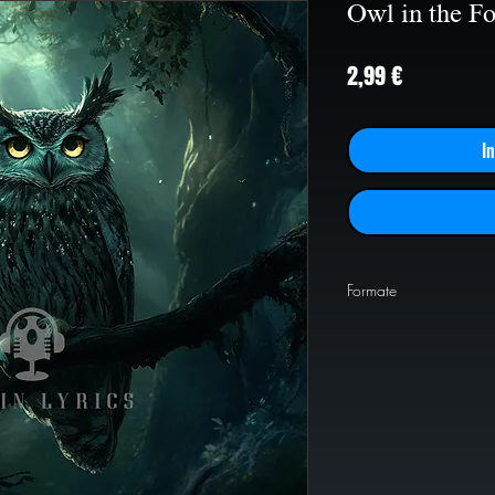
Owl in the Fo
Preis
2,99 €
I
Formate
PNG
1024x1024
PNG
2000x2000
PNG
4000x4000
JPEG
2000x2000
JPEG
4000x4000