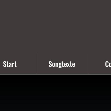
Start
Songtexte
Co