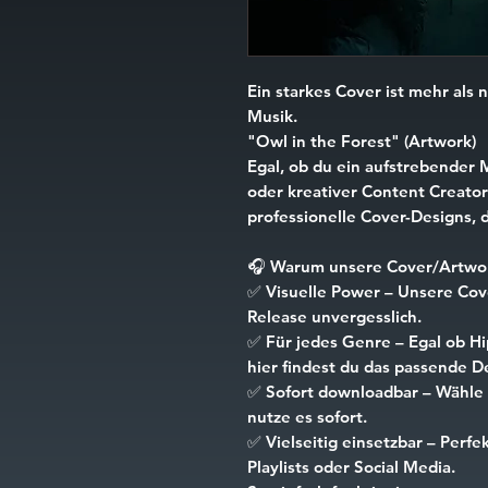
Ein starkes Cover ist mehr als n
Musik.
"Owl in the Forest" (Artwork)
Egal, ob du ein aufstrebender 
oder kreativer Content Creator 
professionelle Cover-Designs, d
🎧
Warum unsere Cover/Artwor
✅
Visuelle Power
– Unsere Cove
Release unvergesslich.
✅
Für jedes Genre
– Egal ob Hi
hier findest du das passende D
✅
Sofort downloadbar
– Wähle 
nutze es sofort.
✅
Vielseitig einsetzbar
– Perfek
Playlists oder Social Media.