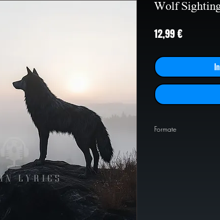
Wolf Sightin
Preis
12,99 €
I
Formate
PNG
1024x1024
PNG
2000x2000
PNG
4000x4000
JPEG
2000x2000
JPEG
4000x4000