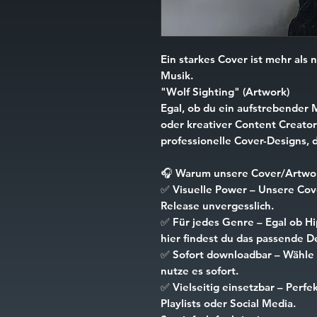
Ein starkes Cover ist mehr als n
Musik.
"Wolf Sighting" (Artwork)
Egal, ob du ein aufstrebender 
oder kreativer Content Creator 
professionelle Cover-Designs, d
🎧
Warum unsere Cover/Artwor
✅
Visuelle Power
– Unsere Cove
Release unvergesslich.
✅
Für jedes Genre
– Egal ob Hi
hier findest du das passende D
✅
Sofort downloadbar
– Wähle 
nutze es sofort.
✅
Vielseitig einsetzbar
– Perfek
Playlists oder Social Media.