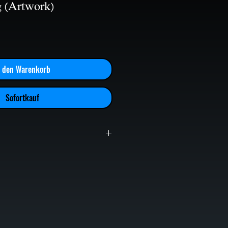
g (Artwork)
n den Warenkorb
Sofortkauf