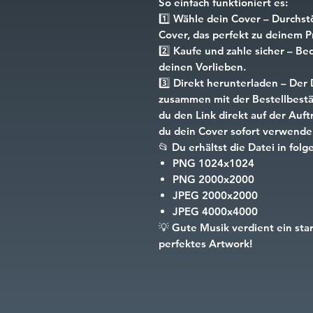
So einfach funktioniert es:
1️⃣
Wähle dein Cover
– Durchst
Cover, das perfekt zu deinem Pr
2️⃣
Kaufe und zahle sicher
– Beq
deinen Vorlieben.
3️⃣
Direkt herunterladen
– Der 
zusammen mit der Bestellbestät
du den Link direkt auf der Auf
du dein Cover sofort verwende
📂
Du erhältst die Datei in fo
PNG
1024x1024
PNG
2000x2000
JPEG
2000x2000
JPEG
4000x4000
💡
Gute Musik verdient ein sta
perfektes Artwork!