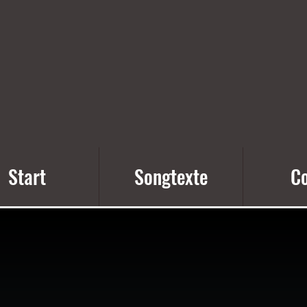
Start
Songtexte
Co