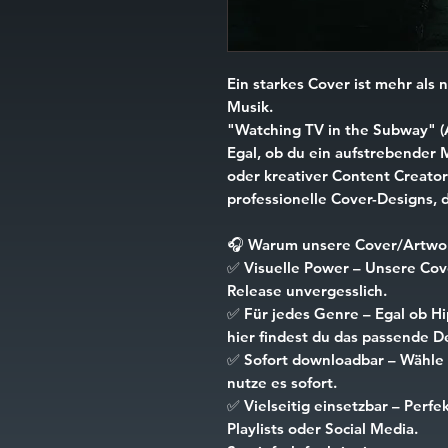
Ein starkes Cover ist mehr als n
Musik.
"Watching TV in the Subway" (
Egal, ob du ein aufstrebender 
oder kreativer Content Creator 
professionelle Cover-Designs, d
🎧
Warum unsere Cover/Artwor
✅
Visuelle Power
– Unsere Cove
Release unvergesslich.
✅
Für jedes Genre
– Egal ob Hi
hier findest du das passende D
✅
Sofort downloadbar
– Wähle 
nutze es sofort.
✅
Vielseitig einsetzbar
– Perfek
Playlists oder Social Media.