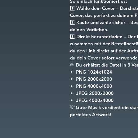
So einfach funktioniert es:
1️⃣
Wähle dein Cover
– Durchst
Cover, das perfekt zu deinem Pr
2️⃣
Kaufe und zahle sicher
– Beq
deinen Vorlieben.
3️⃣
Direkt herunterladen
– Der 
zusammen mit der Bestellbestät
du den Link direkt auf der Auf
du dein Cover sofort verwende
📂
Du erhältst die Datei in 3 Ve
PNG
1024x1024
PNG
2000x2000
PNG
4000x4000
JPEG
2000x2000
JPEG
4000x4000
💡
Gute Musik verdient ein sta
perfektes Artwork!