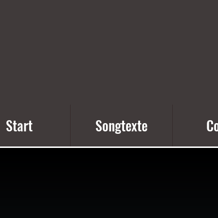
Start
Songtexte
Co