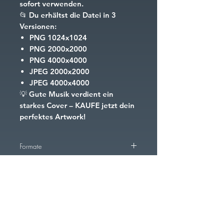
sofort verwenden.
📂
Du erhältst die Datei in 3
Versionen:
PNG
1024x1024
PNG
2000x2000
PNG
4000x4000
JPEG
2000x2000
JPEG
4000x4000
💡
Gute Musik verdient ein
starkes Cover – KAUFE jetzt dein
perfektes Artwork!
Formate
PNG
1024x1024
PNG
2000x2000
PNG
4000x4000
FAQ
Downloads & Rückgaben
AGB
Cookies
Impressum
JPEG
2000x2000
JPEG
4000x4000