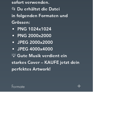
sofort verwenden.
📂
Du erhältst die Datei
in folgenden Formaten und
Grössen:
PNG
1024x1024
PNG
2000x2000
JPEG
2000x2000
JPEG
4000x4000
💡
Gute Musik verdient ein
starkes Cover – KAUFE jetzt dein
perfektes Artwork!
Formate
PNG
1024x1024
PNG
2000x2000
PNG
4000x4000
FAQ
Downloads & Rückgaben
AGB
Cookies
Impressum
JPEG
2000x2000
JPEG
4000x4000