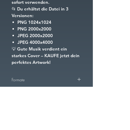
sofort verwenden.
📂
Du erhältst die Datei in 3
Versionen:
PNG
1024x1024
PNG
2000x2000
JPEG
2000x2000
JPEG
4000x4000
💡
Gute Musik verdient ein
starkes Cover – KAUFE jetzt dein
perfektes Artwork!
Formate
PNG
1024x1024
PNG
2000x2000
PNG
4000x4000
FAQ
Downloads & Rückgaben
AGB
Cookies
Impressum
JPEG
2000x2000
JPEG
4000x4000