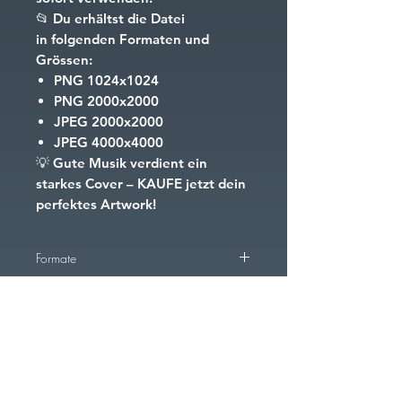
📂
Du erhältst die Datei
in folgenden Formaten und
Grössen:
PNG
1024x1024
PNG
2000x2000
JPEG
2000x2000
JPEG
4000x4000
💡
Gute Musik verdient ein
starkes Cover – KAUFE jetzt dein
perfektes Artwork!
Formate
PNG
1024x1024
PNG
2000x2000
PNG
4000x4000
FAQ
Downloads & Returns
Terms and Conditions
Cookies
imprint
JPEG
2000x2000
JPEG
4000x4000