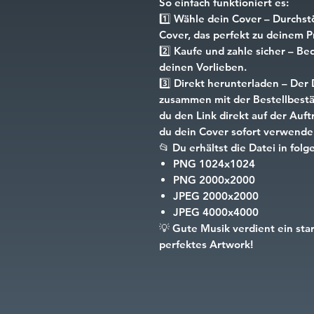
So einfach funktioniert es:
1️⃣
Wähle dein Cover
– Durchst
Cover, das perfekt zu deinem Pr
2️⃣
Kaufe und zahle sicher
– Beq
deinen Vorlieben.
3️⃣
Direkt herunterladen
– Der 
zusammen mit der Bestellbestät
du den Link direkt auf der Auf
du dein Cover sofort verwende
📂
Du erhältst die Datei in fo
PNG
1024x1024
PNG
2000x2000
JPEG
2000x2000
JPEG
4000x4000
💡
Gute Musik verdient ein sta
perfektes Artwork!