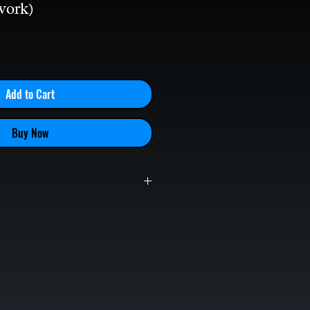
work)
Add to Cart
Buy Now