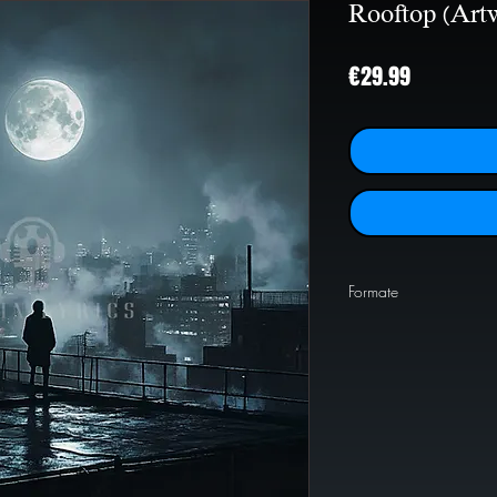
Rooftop (Art
Price
€29.99
Formate
PNG
1024x1024
PNG
2000x2000
PNG
4000x4000
JPEG
2000x2000
JPEG
4000x4000