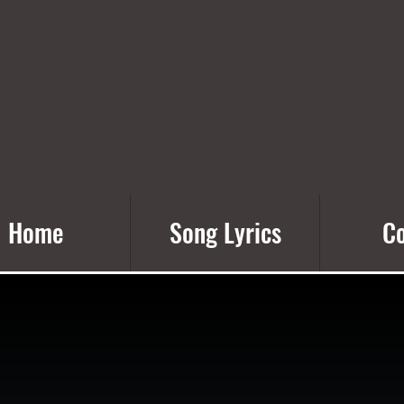
Home
Song Lyrics
Co