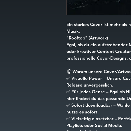
Ein starkes Cover ist mehr als n
Musik.
"Rooftop" (Artwork)
Egal, ob du ein aufstrebender 
oder kreativer Content Creator 
professionelle Cover-Designs, d
🎧
Warum unsere Cover/Artwor
✅
Visuelle Power
– Unsere Cove
Release unvergesslich.
✅
Für jedes Genre
– Egal ob Hi
hier findest du das passende D
✅
Sofort downloadbar
– Wähle 
nutze es sofort.
✅
Vielseitig einsetzbar
– Perfek
Playlists oder Social Media.