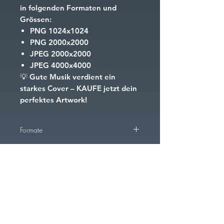
in folgenden Formaten und
Grössen:
PNG
1024x1024
PNG
2000x2000
JPEG
2000x2000
JPEG
4000x4000
💡
Gute Musik verdient ein
starkes Cover – KAUFE jetzt dein
perfektes Artwork!
Formate
PNG
1024x1024
PNG
2000x2000
PNG
4000x4000
FAQ
Downloads & Returns
Terms and Conditions
Cookies
imprint
JPEG
2000x2000
JPEG
4000x4000