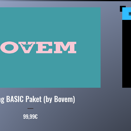
H
ng BASIC Paket (by Bovem)
Preis
99,99€