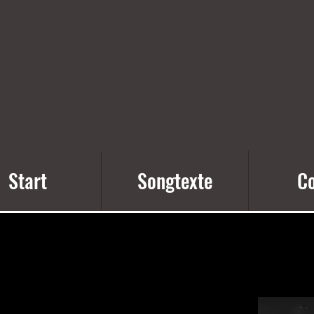
Start
Songtexte
Co