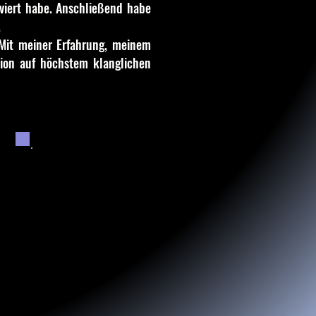
lviert habe. Anschließend habe
.
 Mit meiner Erfahrung, meinem
sion auf höchstem klanglichen
Meine Genres:
- Rap/Hiphop/Trap
- Pop
- Techno
- Deephouse