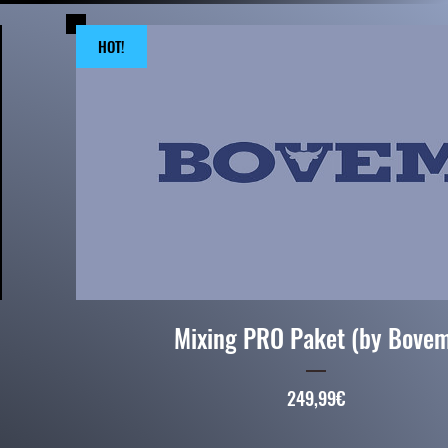
HOT!
Mixing PRO Paket (by Bovem
Preis
249,99€