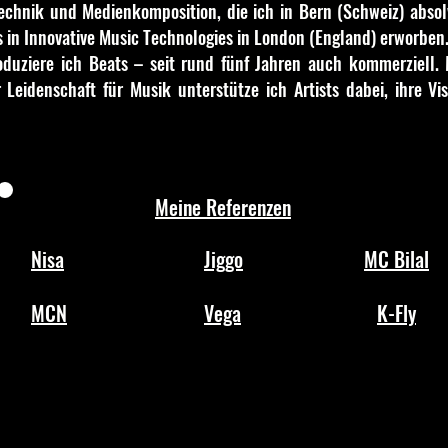
echnik und Medienkomposition, die ich in Bern (Schweiz) abso
 in Innovative Music Technologies in London (England) erworben
oduziere ich Beats – seit rund fünf Jahren auch kommerziell.
Leidenschaft für Musik unterstütze ich Artists dabei, ihre Vi
Meine Referenzen
Nisa
Jiggo
MC Bilal
MCN
Vega
K-Fly