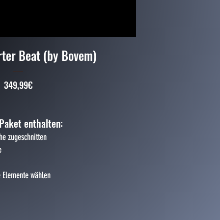
rter Beat (by Bovem)
Preis
349,99€
 Paket enthalten:
he zugeschnitten
e
e Elemente wählen