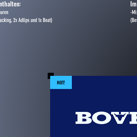
nthalten:
Im
puren
-Mi
Backing, 2x Adlips und 1x Beat)
​(B
HOT!